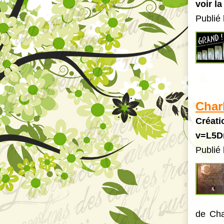
voir l
Publié
Char
Créati
v=L5D
Publié
de Cha