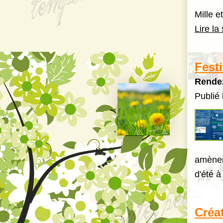
Mille 
Lire la 
Fest
Rendez
Publié 
amènen
d'été 
Créa