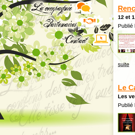
Renc
12 et 
Publié 
suite
Le C
Les ve
Publié