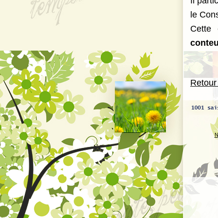
Il part
le Con
Cette 
conte
Retour
N