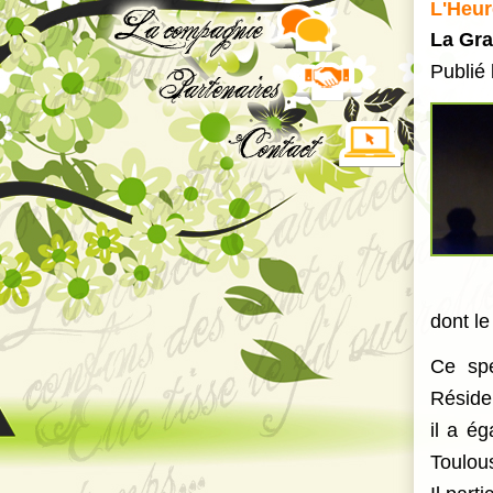
L'Heur
La Gr
Publié
dont l
Ce spe
Réside
il a é
Toulous